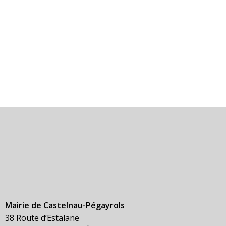
Mairie de Castelnau-Pégayrols
38 Route d’Estalane